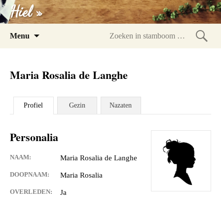
Hiel »
Spring
Menu
naar
Zoeke
inhoud
in
Maria Rosalia de Langhe
stam
Profiel
Gezin
Nazaten
Personalia
NAAM:
Maria Rosalia de Langhe
DOOPNAAM:
Maria Rosalia
OVERLEDEN:
Ja