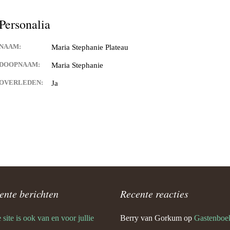
and van Hontenisse
Personalia
alschbronn
NAAM:
Maria Stephanie Plateau
er
DOOPNAAM:
Maria Stephanie
 Spitsbroeck
OVERLEDEN:
Ja
bant
 Hulst
n Waes
ng
ente berichten
Recente reacties
ia
site is ook van en voor jullie
Berry van Gorkum
op
Gastenboe