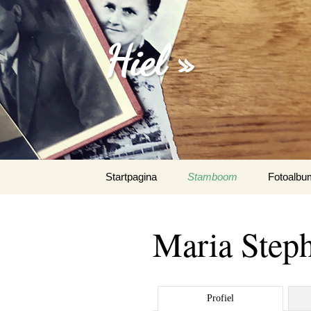
Hiel »
Spring
Startpagina
Stamboom
Fotoalbu
naar
inhoud
Emanuel 
Maria Steph
Fotoalbu
Het Spaa
Profiel