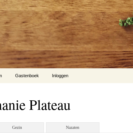
m
Gastenboek
Inloggen
Hiel
anie Plateau
m 1
nse Hof te Mespelare
Gezin
Nazaten