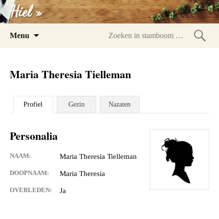
Hiel »
Spring
Menu
naar
Zoeke
inhoud
in
Maria Theresia Tielleman
stam
Profiel
Gezin
Nazaten
Personalia
NAAM:
Maria Theresia Tielleman
DOOPNAAM:
Maria Theresia
OVERLEDEN:
Ja