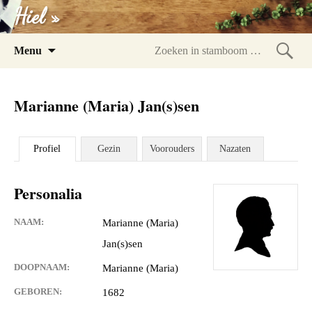
Hiel »
Spring
Menu
naar
Zoeke
inhoud
in
Marianne (Maria) Jan(s)sen
stam
Profiel
Gezin
Voorouders
Nazaten
Personalia
NAAM:
Marianne (Maria)
Jan(s)sen
DOOPNAAM:
Marianne (Maria)
GEBOREN:
1682