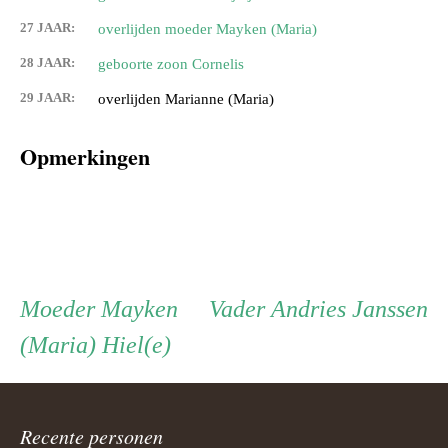
27 JAAR:
overlijden moeder Mayken (Maria)
28 JAAR:
geboorte zoon Cornelis
29 JAAR:
overlijden Marianne (Maria)
Opmerkingen
Persoon
Moeder
Vader
Moeder
Mayken
Vader
Andries Janssen
(Maria) Hiel(e)
ouder
navigatie
Recente personen