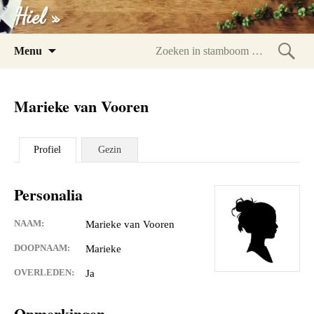
Hiel »
Spring
Menu
naar
Zoeke
inhoud
in
Marieke van Vooren
stam
Profiel
Gezin
Personalia
NAAM:
Marieke van Vooren
DOOPNAAM:
Marieke
OVERLEDEN:
Ja
Opmerkingen