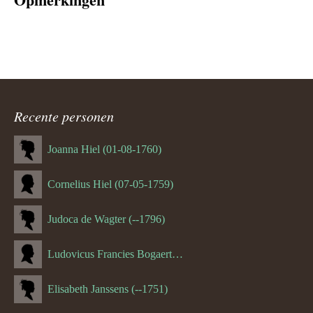
Recente personen
Joanna Hiel (01-08-1760)
Cornelius Hiel (07-05-1759)
Judoca de Wagter (--1796)
Ludovicus Francies Bogaert (--1825)
Elisabeth Janssens (--1751)