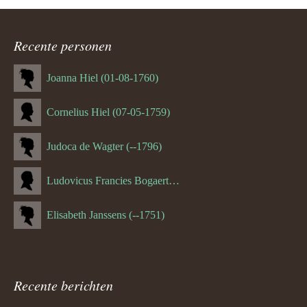
ouder
navigatie
Recente personen
Joanna Hiel (01-08-1760)
Cornelius Hiel (07-05-1759)
Judoca de Wagter (--1796)
Ludovicus Francies Bogaert (--1825)
Elisabeth Janssens (--1751)
Recente berichten