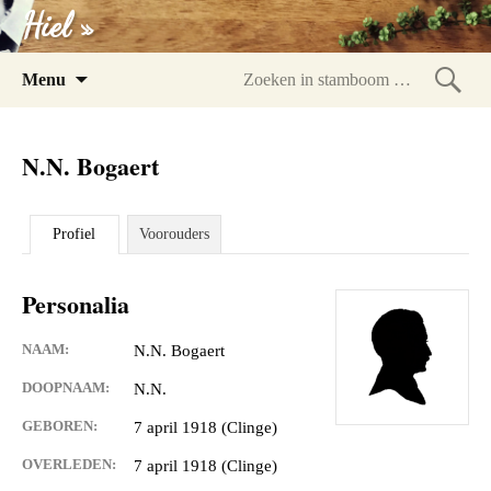
Hiel »
Spring
Menu
naar
Zoeke
inhoud
in
N.N. Bogaert
stam
Profiel
Voorouders
Personalia
NAAM:
N.N. Bogaert
DOOPNAAM:
N.N.
GEBOREN:
7 april 1918 (Clinge)
OVERLEDEN:
7 april 1918 (Clinge)