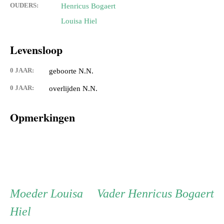
OUDERS:
Henricus Bogaert
Louisa Hiel
Levensloop
0 JAAR:
geboorte N.N.
0 JAAR:
overlijden N.N.
Opmerkingen
Persoon
Moeder
Vader
Moeder
Louisa
Vader
Henricus Bogaert
Hiel