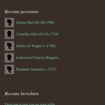
navigatie
Recente personen
Joanna Hiel (01-08-1760)
Cornelius Hiel (07-05-1759)
Judoca de Wagter (--1796)
Ludovicus Francies Bogaert (--1825)
Elisabeth Janssens (--1751)
Recente berichten
Deze site is ook van en voor jullie