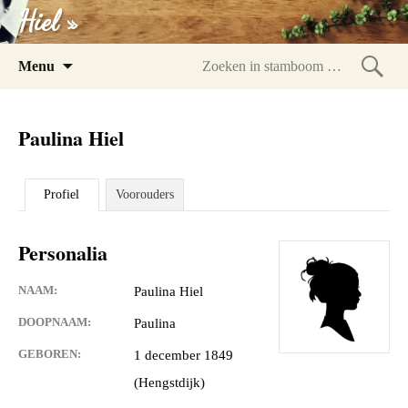
Hiel »
Spring
Menu
naar
Zoeke
inhoud
in
Paulina Hiel
stam
Profiel
Voorouders
Personalia
NAAM:
Paulina Hiel
DOOPNAAM:
Paulina
GEBOREN:
1 december 1849
(Hengstdijk)