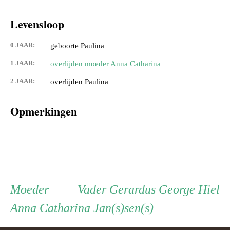
Levensloop
0 JAAR:
geboorte Paulina
1 JAAR:
overlijden moeder Anna Catharina
2 JAAR:
overlijden Paulina
Opmerkingen
Persoon
Moeder
Vader
Moeder
Vader
Gerardus George Hiel
Anna Catharina Jan(s)sen(s)
ouder