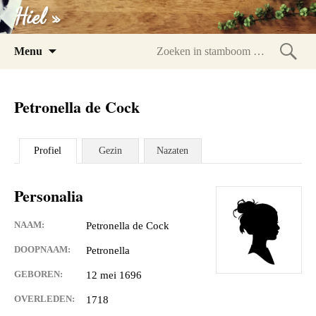
Hiel »
Spring
Menu
naar
Zoeke
inhoud
in
Petronella de Cock
stam
Profiel
Gezin
Nazaten
Personalia
NAAM:
Petronella de Cock
DOOPNAAM:
Petronella
GEBOREN:
12 mei 1696
OVERLEDEN:
1718