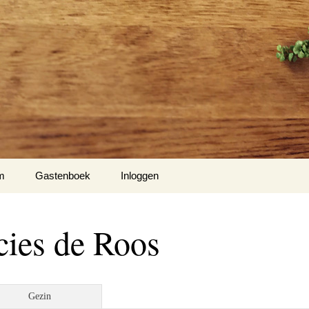
m
Gastenboek
Inloggen
Hiel
cies de Roos
m 1
nse Hof te Mespelare
Gezin