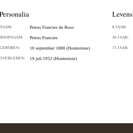
and van Hontenisse
Personalia
Levens
alschbronn
NAAM:
0 JAAR:
Petrus Francies de Roos
er
DOOPNAAM:
30 JAAR:
Petrus Francies
 Spitsbroeck
GEBOREN:
71 JAAR:
10 september 1880 (Hontenisse)
OVERLEDEN:
19 juli 1952 (Hontenisse)
bant
 Hulst
n Waes
ng
ia