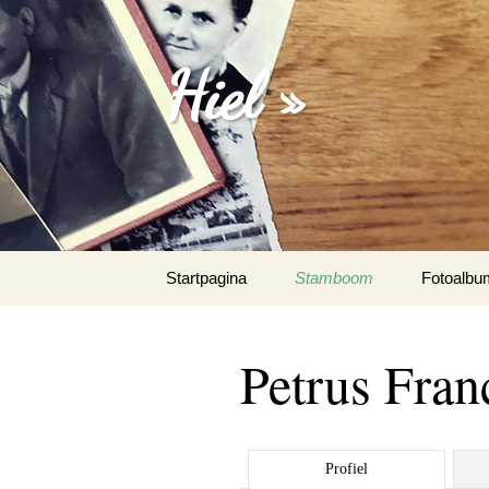
Hiel »
Spring
Startpagina
Stamboom
Fotoalbu
naar
inhoud
Emanuel 
Petrus Fran
Fotoalbu
Het Spaa
Profiel