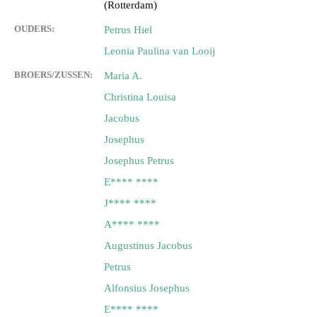
(Rotterdam)
OUDERS:
Petrus Hiel
Leonia Paulina van Looij
BROERS/ZUSSEN:
Maria A.
Christina Louisa
Jacobus
Josephus
Josephus Petrus
E**** ****
J**** ****
A**** ****
Augustinus Jacobus
Petrus
Alfonsius Josephus
E**** ****