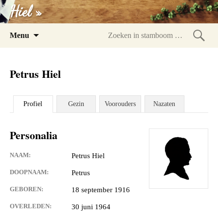
Hiel »
Spring
Menu
naar
Zoeke
inhoud
in
Petrus Hiel
stam
Profiel
Gezin
Voorouders
Nazaten
Personalia
NAAM:
Petrus Hiel
DOOPNAAM:
Petrus
GEBOREN:
18 september 1916
OVERLEDEN:
30 juni 1964