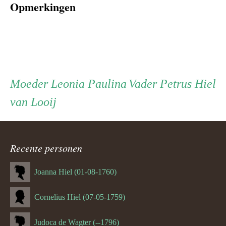
Opmerkingen
Persoon
Moeder
Vader
Moeder
Leonia Paulina
Vader
Petrus Hiel
van Looij
ouder
navigatie
Recente personen
Joanna Hiel (01-08-1760)
Cornelius Hiel (07-05-1759)
Judoca de Wagter (--1796)