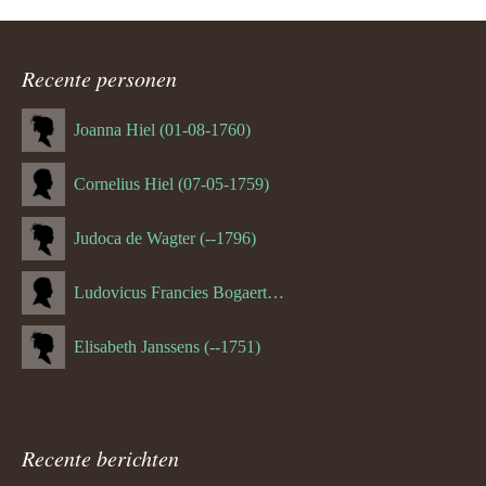
ouder
navigatie
Recente personen
Joanna Hiel (01-08-1760)
Cornelius Hiel (07-05-1759)
Judoca de Wagter (--1796)
Ludovicus Francies Bogaert (--1825)
Elisabeth Janssens (--1751)
Recente berichten