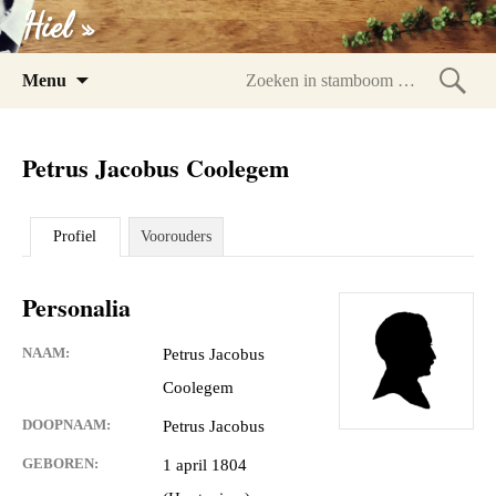
Hiel »
Spring
Menu
naar
Zoeke
inhoud
in
Petrus Jacobus Coolegem
stam
Profiel
Voorouders
Personalia
NAAM:
Petrus Jacobus
Coolegem
DOOPNAAM:
Petrus Jacobus
GEBOREN:
1 april 1804