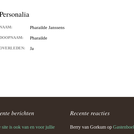
and van Hontenisse
Personalia
alschbronn
NAAM:
Pharailde Janssens
er
DOOPNAAM:
Pharailde
 Spitsbroeck
OVERLEDEN:
Ja
bant
 Hulst
n Waes
ng
ente berichten
Recente reacties
ia
site is ook van en voor jullie
Berry van Gorkum
op
Gastenboe