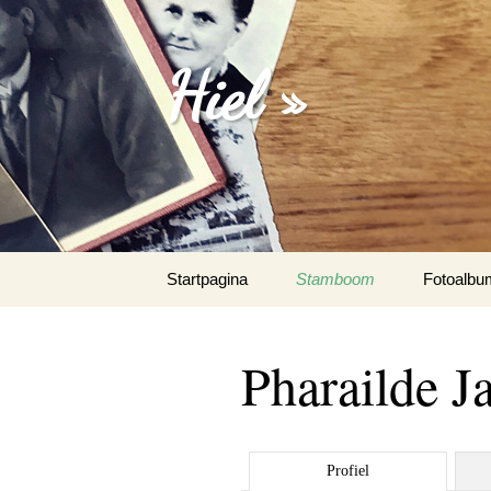
Hiel »
Spring
Startpagina
Stamboom
Fotoalbu
naar
inhoud
Emanuel 
Pharailde J
Fotoalbu
Het Spaa
Profiel