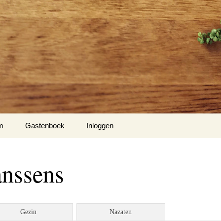
m
Gastenboek
Inloggen
Hiel
anssens
m 1
nse Hof te Mespelare
Gezin
Nazaten