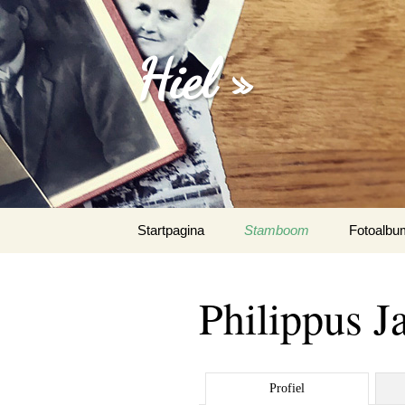
Hiel »
Spring
Startpagina
Stamboom
Fotoalbu
naar
inhoud
Emanuel 
Philippus J
Fotoalbu
Het Spaa
Profiel