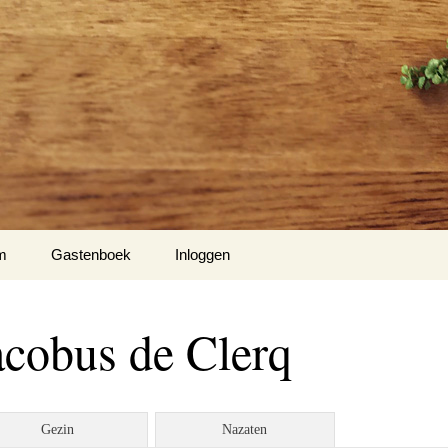
m
Gastenboek
Inloggen
Hiel
acobus de Clerq
m 1
nse Hof te Mespelare
Gezin
Nazaten