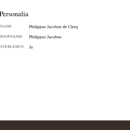
and van Hontenisse
Personalia
alschbronn
NAAM:
Philippus Jacobus de Clerq
er
DOOPNAAM:
Philippus Jacobus
 Spitsbroeck
OVERLEDEN:
Ja
bant
 Hulst
n Waes
ng
ia