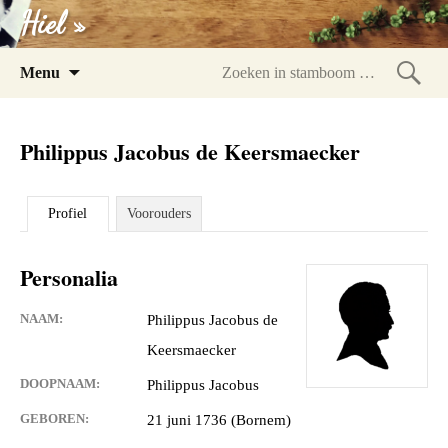
Hiel »
Spring
Menu
naar
Zoeke
inhoud
in
Philippus Jacobus de Keersmaecker
stam
Profiel
Voorouders
Personalia
NAAM:
Philippus Jacobus de
Keersmaecker
DOOPNAAM:
Philippus Jacobus
GEBOREN:
21 juni 1736 (Bornem)