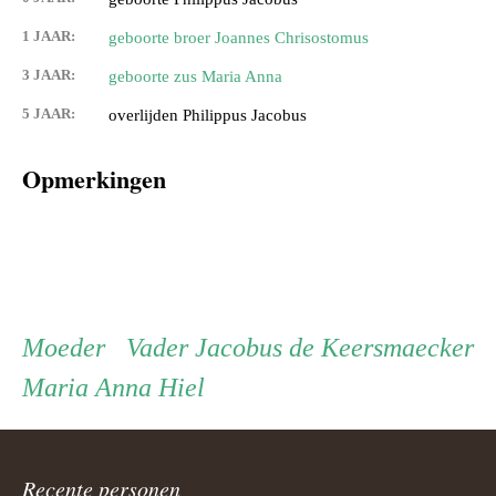
1 JAAR:
geboorte broer Joannes Chrisostomus
3 JAAR:
geboorte zus Maria Anna
5 JAAR:
overlijden Philippus Jacobus
Opmerkingen
Persoon
Moeder
Vader
Moeder
Vader
Jacobus de Keersmaecker
Maria Anna Hiel
ouder
Recente personen