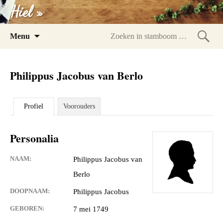
Hiel »
Spring
Menu
naar
Zoeke
inhoud
in
Philippus Jacobus van Berlo
stam
Profiel
Voorouders
Personalia
NAAM:
Philippus Jacobus van
Berlo
DOOPNAAM:
Philippus Jacobus
GEBOREN:
7 mei 1749