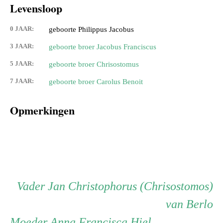
Levensloop
0 JAAR:
geboorte Philippus Jacobus
3 JAAR:
geboorte broer Jacobus Franciscus
5 JAAR:
geboorte broer Chrisostomus
7 JAAR:
geboorte broer Carolus Benoit
Opmerkingen
Persoon
Vader
Vader
Jan Christophorus (Chrisostomos)
van Berlo
ouder
Moeder
Moeder
Anna Francisca Hiel