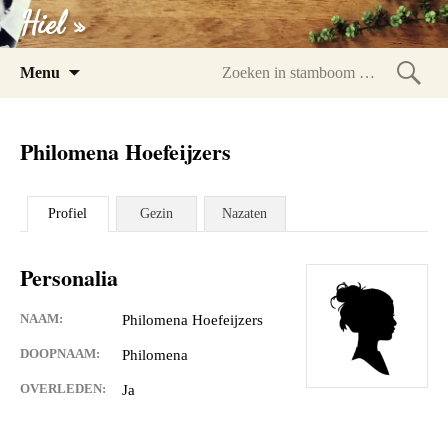
Hiel »
Spring
Menu
naar
Zoeke
inhoud
in
Philomena Hoefeijzers
stam
Profiel
Gezin
Nazaten
Personalia
NAAM:
Philomena Hoefeijzers
DOOPNAAM:
Philomena
OVERLEDEN:
Ja