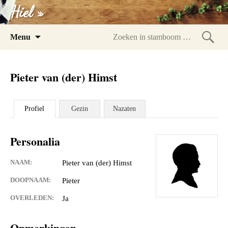
Hiel »
Spring
Menu
naar
Zoeke
inhoud
in
Pieter van (der) Himst
stam
Profiel
Gezin
Nazaten
Personalia
NAAM:
Pieter van (der) Himst
DOOPNAAM:
Pieter
OVERLEDEN:
Ja
Opmerkingen