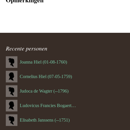
Recente personen
Joanna Hiel (01-08-1760)
Cornelius Hiel (07-05-1759)
Judoca de Wagter (--1796)
Ludovicus Francies Bogaert (--1825)
Elisabeth Janssens (--1751)