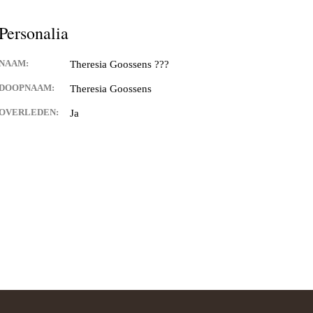
and van Hontenisse
Personalia
alschbronn
NAAM:
Theresia Goossens ???
er
DOOPNAAM:
Theresia Goossens
 Spitsbroeck
OVERLEDEN:
Ja
bant
 Hulst
n Waes
ng
ia