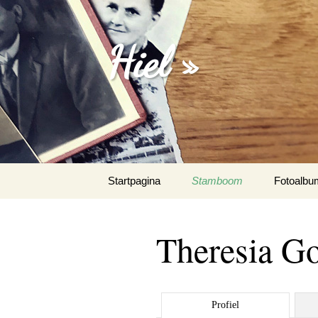
Hiel »
Spring
Startpagina
Stamboom
Fotoalbu
naar
inhoud
Emanuel 
Theresia G
Fotoalbu
Het Spaa
Profiel