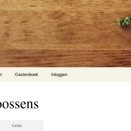
m
Gastenboek
Inloggen
Hiel
oossens
m 1
nse Hof te Mespelare
Gezin