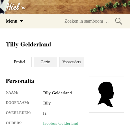
Hiel »
Spring
Menu
naar
Zoeke
inhoud
in
Tilly Gelderland
stam
Profiel
Gezin
Voorouders
Personalia
NAAM:
Tilly Gelderland
DOOPNAAM:
Tilly
OVERLEDEN:
Ja
OUDERS:
Jacobus Gelderland