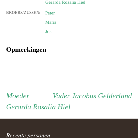
Gerarda Rosalia Hiel
BROERS/ZUSSEN:
Peter
Maria
Jos
Opmerkingen
Persoon
Moeder
Vader
Moeder
Vader
Jacobus Gelderland
Gerarda Rosalia Hiel
ouder
navigatie
Recente personen